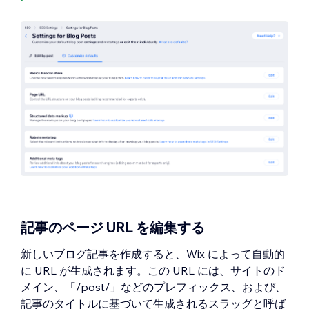
追加のタグ
：ページが正確にリステ
す。
有効にした場合
：検索エンジンでキ
ィングされるよう、検索エンジン用
ーワードやフレーズを検索すると、
にタグを追加します。タグを追加す
ページを見つけることができます。
る必要がある場合は、「
＋新しいタ
「
公開
」をクリックします。
グを追加
」をクリックし、さらにタ
グを追加します。
記事のページ URL を編集する
新しいブログ記事を作成すると、Wix によって自動的
に URL が生成されます。この URL には、サイトのド
メイン、「/post/」などのプレフィックス、および、
記事のタイトルに基づいて生成されるスラッグと呼ば