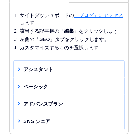
サイトダッシュボードの
「ブログ」にアクセス
します。
該当する記事横の「
編集
」をクリックします。
左側の「
SEO
」タブをクリックします。
カスタマイズするものを選択します。
アシスタント
SEO アシスタントは、検索結果でブログ
記事のパフォーマンスを向上させるために
ベーシック
重要なステップを提供します。チェックリ
ストに従って、記事がインデックスされる
「
ベーシック
」をクリックします。
アドバンスプラン
ようにしたり、画像を追加したりして、重
下記の設定をカスタマイズします：
要なタスクを確認します。完了した項目は
タイトルタグ
：ページのコンテンツ
「
詳細設定
」をクリックします。
明確にマークされるため、進捗状況を簡単
SNS シェア
を要約するタイトルタグを追加しま
下記の設定をカスタマイズします：
に追跡し、オンラインでの記事の可視性を
す。検索エンジンの検索結果に表示
構造化マークアップ
：検索エンジン
「
SNS シェア
」をクリックします。
向上させることができます。
SEO アシス
したいタイトルタグを入力してくだ