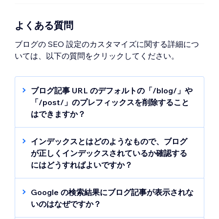
よくある質問
ブログの SEO 設定のカスタマイズに関する詳細につ
いては、以下の質問をクリックしてください。
ブログ記事 URL のデフォルトの「/blog/」や
「/post/」のプレフィックスを削除すること
はできますか？
いいえ。Wix を含むほとんどのウェブサイト
ビルダーは、サイトの構造を整理するため、
インデックスとはどのようなもので、ブログ
ブログ記事の URL に自動的に「/blog/」や
が正しくインデックスされているか確認する
「/post/」などのプレフィックスを追加しま
にはどうすればよいですか？
す。このプレフィックスは URL を整理し、検
インデックスとは、Google などの検索エンジ
索エンジンにブログセクションであることを
ンがサイトページを保存・整理し、検索結果
Google の検索結果にブログ記事が表示されな
伝える働きがあります。通常、プレフィック
に表示できるようにするプロセスのことを指
いのはなぜですか？
スを削除することはできませんが、URL の末
します。サイトやブログがインデックスされ
ブログ記事が Google の検索結果に表示され