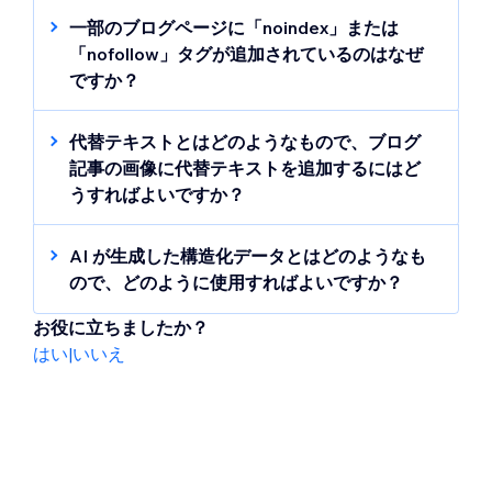
尾（スラッグ）をカスタマイズして、短く分
ていない場合は、ユーザーが検索しても検索
ない場合は、まだインデックスされていない
かりやすい URL にすることは可能です。
一部のブログページに「noindex」または
結果には表示されません。これは、あなたの
可能性があります。Google が新しいページを
「nofollow」タグが追加されているのはなぜ
サイトを図書館の目録に登録するようなもの
クロールしてインデックスするまでには、多
ですか？
です。適切に登録または整理されていなけれ
少時間がかかる場合があります。
「noindex」または「nofollow」タグは、検索
ば、ユーザーにサイトを見つけてもらうこと
エンジンがページを表示しないよう、または
はできません。
代替テキストとはどのようなもので、ブログ
可視性を向上させるためには、以下を確認し
リンクをたどらないよう指示するためのもの
記事の画像に代替テキストを追加するにはど
て更新することをおすすめします：
です。これは、ページがまだ下書きの段階で
ヒント
うすればよいですか？
：以下を実践すると、検索エンジンに
あったり、コンテンツがほとんどなかった
重要なページをインデックスしてもらいやす
代替テキストとは、画像の内容を説明する短
SEO 設定でインデックスが有効になってい
り、SEO 設定で検索エンジンに表示されない
くなります：
い説明文のことを指します。代替テキスト
AI が生成した構造化データとはどのようなも
るか。
ように設定している場合に起こる可能性があ
は、検索エンジンやスクリーンリーダーを使
ページのタイトルタグを明確にする
ので、どのように使用すればよいですか？
コンテンツや見出しに明確なキーワードが
ります。
用するユーザーに、画像の内容を伝える役割
サイト構造をシンプルにする
AI 生成の構造化データは、Wix ブログの投稿
使用されているか。
を果たします。適切な代替テキストを追加す
お役に立ちましたか？
内容に基づいて
Schema.org
マークアップを
内部リンクで関連するコンテンツを紐づけ
このような場合は、以下を確認して更新する
記事ごとに固有のメタディスクリプション
ると、SEO とアクセシビリティが向上し、
はい
|
いいえ
自動的に作成する機能です。サイトの SEO 設
る
（英語）
ことをおすすめします：
を入力しているか。
Google 画像検索に画像が表示されやすくなり
定で AI 構造化データを有効にすると、「SEO
ページが公開されていて、SEO 設定でイン
すべての画像に分かりやすい代替テキスト
ます。
画像に代替テキストを追加する方法は
詳細設定」タブから各投稿のマークアップを
デックスが有効になっているか。
を追加しているか。
こちら
確認または編集できます。
ブログ記事に AI 生
「noindex」タグを削除して、Google の検
Google がより早くページを見つけられる
成構造化データを使用する方法はこちら
索結果に表示されるようにしているか。
よう、Google Search Console にサイトマ