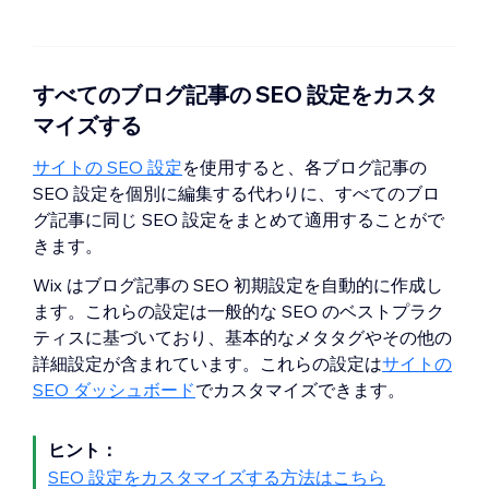
でのブログの表示方法を改善して、
下記の設定をカスタマイズします：
タントを使用してページの SEO を改善す
さい。
AI ツールがコンテンツを読み取りや
SNS シェア
：Facebook や
る方法はこちら
メタディスクリプション
：ページコ
すくします。「
＋新規マークアップ
Pinterest などの SNS でページが共
ンテンツを簡潔にまとめたメタディ
を追加
」をクリックすると、検索エ
すべてのブログ記事の SEO 設定をカスタ
有された際の表示方法を設定するに
スクリプションを追加します。この
ンジン用に詳細情報を追加すること
は、SNS シェアをカスタマイズしま
マイズする
ディスクリプションは、訪問者がブ
ができます。
ブログに構造化マーク
す。ここでは、カスタムの画像をア
ログ記事の関連性を判断するのに役
アップを追加する方法はこちら
サイトの SEO 設定
を使用すると、各ブログ記事の
ップロードしたり、タイトルを変更
立ちます。
SEO 設定を個別に編集する代わりに、すべてのブロ
AI が生成した構造化データ
：自動で
したり、ページが共有された際に表
URL スラッグ
：このテキストはペー
グ記事に同じ SEO 設定をまとめて適用することがで
生成されたこの記事の構造化データ
示される説明文を追加することがで
ジ URL の最後の部分です。ページの
きます。
を確認します。AI がコンテンツを分
きます。
コンテンツを適用する必要がある場
析し、最適な
Schema.org
のタイプ
X の設定
：X（旧 Twitter）でページ
Wix はブログ記事の SEO 初期設定を自動的に作成し
合にのみ、変更してください。読み
を適用し、記事を編集すると更新さ
が共有された際の表示方法を設定す
ます。これらの設定は一般的な SEO のベストプラク
やすく、短い長さにしておくことを
れます。
ブログ記事に AI が生成した
るには、X の設定をカスタマイズし
ティスに基づいており、基本的なメタタグやその他の
おすすめします。
構造化データを使用する方法はこち
ます。ここでは、カスタムの画像を
詳細設定が含まれています。これらの設定は
サイトの
このページを検索エンジンにインデ
ら
アップロードしたり、カードサイズ
SEO ダッシュボード
でカスタマイズできます。
ックスさせる
：トグルを有効または
Robots メタタグ
：ボットにページ
を選択したり、タイトルを変更した
無効にして、検索エンジンにページ
を処理する方法を伝えて、検索結果
り、ページが共有された際に表示さ
ヒント：
の
クロールとインデックス
を許可す
に表示される情報を制御します。
れる説明文を追加することができま
SEO 設定をカスタマイズする方法はこちら
るかどうかを設定します。