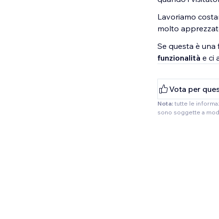
Lavoriamo costan
molto apprezzat
Se questa è una f
funzionalità
e ci 
Vota per ques
Nota:
tutte le inform
sono soggette a modif