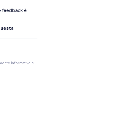
uo feedback è
questa
amente informative e