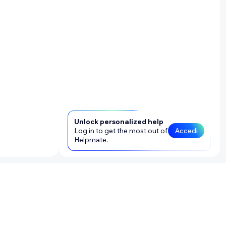
Unlock personalized help
Log in to get the most out of
Accedi
Helpmate.