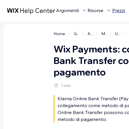
Argomenti
Risorse
Prezzi
Home
Gestire la tua attività
Accettare pagamenti sul tuo sito
Metodi e provider di pagamento
Utilizzare Wix Payments
Wix Payments: co
Bank Transfer c
pagamento
1 min
Klarna Online Bank Transfer (Pay 
collegamento come metodo di paga
Online Bank Transfer possono co
metodo di pagamento.