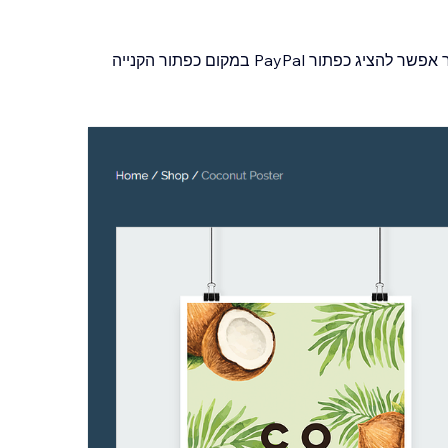
יחד עם כפתור ההוספה לעגלת הקניות, בעמוד המוצר אפשר להציג כפתור PayPal במקום כפתור הקנייה