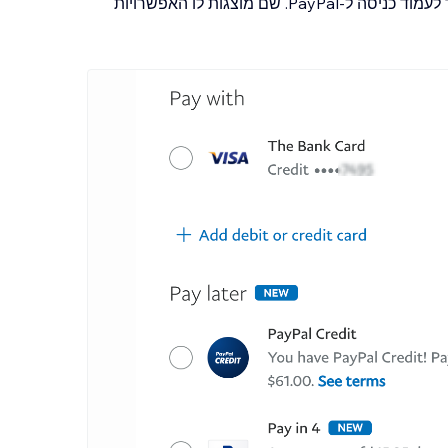
אחרי שהלקוח לוחץ על אחד מהכפתורים, הוא מועבר לעמוד כניסה ל-PayPal. שם מוצגות לו האפשרויות