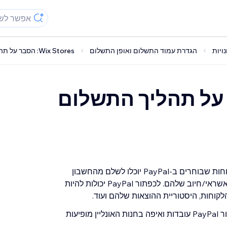
הגדרת עמוד התשלום ואופן התשלום
Wix Stores: הסבר על תהליך התשלום באמצעות PayPal
W: הסבר על תהליך התשלום
, לקוחות שבוחרים ב-PayPal יוכלו לשלם מהחשבון
מהכספים בחשבון ה-PayPal או באמצעות כרטיס האשראי/חיוב שלהם. לכפתור PayPal יכולות להיות
הלקוחות, היסטוריית ההוצאות שלהם ועוד.
עמוד מידע זה מסביר איך הגרסאות השונות של כפתור PayPal עובדות ואיפה בחנות האונליין מופיעות