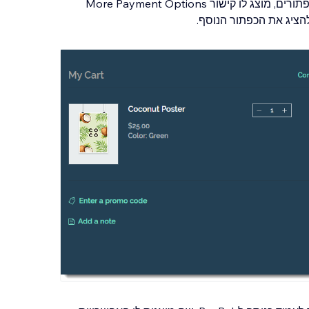
במקרים שבהם יש ללקוח אפשרות לבחור בין כמה כפתורים, מוצג לו קישור More Payment Options
 להציג את הכפתור הנוסף.