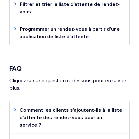
Filtrer et trier la liste d'attente de rendez-
vous
Cliquez sur
Filtrer
en haut de la page.
Programmer un rendez-vous à partir d'une
Sélectionnez les filtres pertinents dans
application de liste d'attente
les menus déroulants :
Date
,
Équipe
,
Service
, ou
Lieu
.
Cliquez sur
Programmer
à côté de la
Cliquez sur
Appliquer
.
saisie correspondante dans la liste
d'attente de rendez-vous.
Cliquez sur l'icône
Trier
.
FAQ
Sélectionnez le client concerné.
Sélectionnez l'option correspondante :
Par date de séance
ou
Par date de
Cliquez sur une question ci-dessous pour en savoir
Cliquez sur
Continuer
.
demande
.
plus.
Vérifiez et confirmez que les détails sont
corrects.
(Facultatif) Cochez la case
Notifier le
Comment les clients s'ajoutent-ils à la liste
client par e-mail
.
d'attente des rendez-vous pour un
Choisissez l'option correspondante :
service ?
Cliquez sur
Réserver
pour accepter le
Vos clients peuvent s'ajouter à la liste
paiement plus tard.