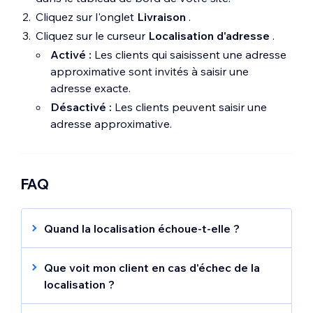
Cliquez sur l'onglet
Livraison
.
Cliquez sur le curseur
Localisation d'adresse
.
Activé :
Les clients qui saisissent une adresse
approximative sont invités à saisir une
adresse exacte.
Désactivé :
Les clients peuvent saisir une
adresse approximative.
FAQ
Quand la localisation échoue-t-elle ?
Malheureusement, certaines adresses sont
difficiles à localiser, et leur emplacement ne
Que voit mon client en cas d'échec de la
peut être qu'approximatif. Cela peut se
localisation ?
produire pour l'une des raisons suivantes :
Si le repérage est activé et que nous ne