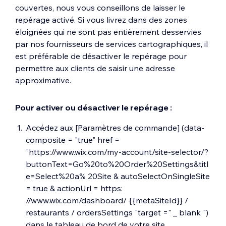
couvertes, nous vous conseillons de laisser le
repérage activé. Si vous livrez dans des zones
éloignées qui ne sont pas entièrement desservies
par nos fournisseurs de services cartographiques, il
est préférable de désactiver le repérage pour
permettre aux clients de saisir une adresse
approximative.
Pour activer ou désactiver le repérage :
Accédez aux [Paramètres de commande] (data-
composite = "true" href =
"https://www.wix.com/my-account/site-selector/?
buttonText=Go%20to%20Order%20Settings&titl
e=Select%20a% 20Site & autoSelectOnSingleSite
= true & actionUrl = https:
//www.wix.com/dashboard/ {{metaSiteId}} /
restaurants / ordersSettings "target =" _ blank ")
dans le tableau de bord de votre site.