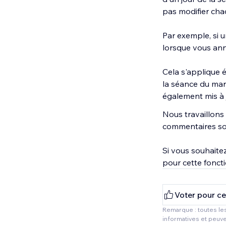
pas modifier cha
Par exemple, si 
lorsque vous ann
Cela s'applique é
la séance du mard
également mis à j
Nous travaillons 
commentaires so
Si vous souhaitez
pour cette fonct
Voter pour ce
Remarque : toutes les
informatives et peuve