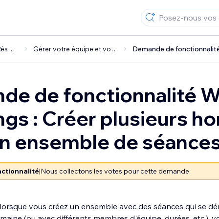
Wix Réservations
Gérer votre équipe et vos réservations
de de fonctionnalité W
gs : Créer plusieurs ho
un ensemble de séance
ctionnalité
|
Nous collectons les votes pour cette demande
lorsque vous créez un ensemble avec des séances qui se dér
semaine (ou avec différents membres d'équipe, durées, etc.), 