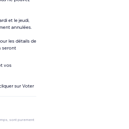
i et le jeudi,
ement annulées.
our les détails de
s seront
et vos
cliquer
sur Voter
temps, sont purement