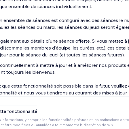
que ensemble de séances individuellement.
un ensemble de séances est configuré avec des séances le mard
ulez les séances du mardi, les séances du jeudi seront égal
galement aux détails d'une séance offerte. Si vous mettez à j
i (comme les membres d'équipe, les durées, etc.), ces détail
our pour la séance du jeudi (et toutes les séances futures).
continuellement à mettre à jour et à améliorer nos produits 
nt toujours les bienvenus.
 que cette fonctionnalité soit possible dans le futur, veuillez 
ionnalité et nous vous tiendrons au courant des mises à jour.
tte fonctionnalité
 informations, y compris les fonctionnalités prévues et les estimations de 
nt être modifiées ou annulées à tout moment à la discrétion de Wix.