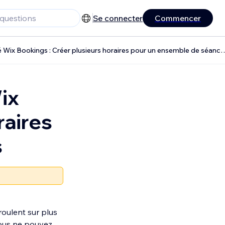
Se connecter
Commencer
Demande de fonctionnalité Wix Bookings : Créer plusieurs h
ix
raires
s
oulent sur plus
vous ne pouvez