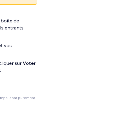
 boîte de
ls entrants
et vos
cliquer sur
Voter
.
temps, sont purement