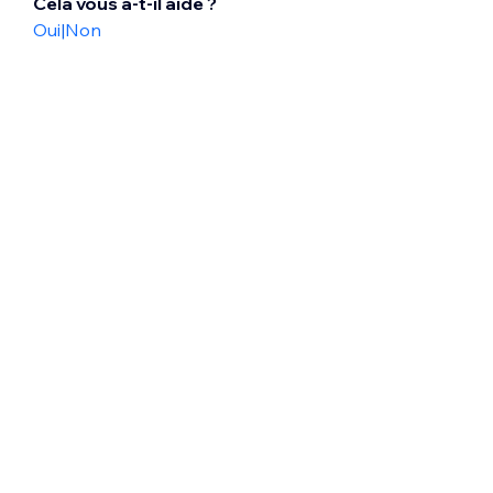
Cela vous a-t-il aidé ?
Oui
|
Non