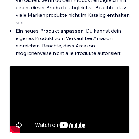
verkaufen, wenn du dein Produkt erfolgreich mit
Die folgenden Amazon-Marktplätze werden
einem dieser Produkte abgleichst. Beachte, dass
unterstützt:
viele Markenprodukte nicht im Katalog enthalten
Australien
sind.
Belgien
Ein neues Produkt anpassen:
Du kannst dein
Brasilien
eigenes Produkt zum Verkauf bei Amazon
Kanada
einreichen. Beachte, dass Amazon
Ägypten
möglicherweise nicht alle Produkte autorisiert.
Frankreich
Deutschland
Indien
Italien
Japan
Mexiko
Niederlande
Polen
Saudi-Arabien
Singapur