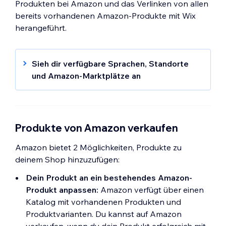
Produkten bei Amazon und das Verlinken von allen
bereits vorhandenen Amazon-Produkte mit Wix
herangeführt.
Sieh dir verfügbare Sprachen, Standorte
und Amazon-Marktplätze an
Die Möglichkeit, einen Amazon-Shop zu
verknüpfen, steht Händlern an allen
Standorten zur Verfügung, solange deine
Website in einer der folgenden Sprachen
Produkte von Amazon verkaufen
verfasst ist:
Amazon bietet 2 Möglichkeiten, Produkte zu
Englisch
deinem Shop hinzuzufügen:
Französisch
Deutsch
Dein Produkt an ein bestehendes Amazon-
Produkt anpassen:
Amazon verfügt über einen
Spanisch
Katalog mit vorhandenen Produkten und
Japanisch
Produktvarianten. Du kannst auf Amazon