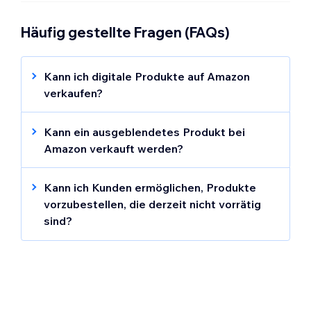
Häufig gestellte Fragen (FAQs)
Kann ich digitale Produkte auf Amazon
verkaufen?
Digitale Produkte können nicht bei Amazon
gelistet werden. Sie werden nicht im Bereich
Kann ein ausgeblendetes Produkt bei
Amazon in deiner Website-Verwaltung
Amazon verkauft werden?
angezeigt.
Produkte, die auf deiner Website von Wix
ausgeblendet sind
, können bei Amazon
Kann ich Kunden ermöglichen, Produkte
nicht gelistet werden und werden nicht im
vorzubestellen, die derzeit nicht vorrätig
Bereich Amazon in deiner Website-
sind?
Verwaltung angezeigt.
Ja. Indem du ein Verfügbarkeitsdatum
hinzufügst, kannst du Kunden ermöglichen,
nicht verfügbare Produkte zu bestellen. Du
kannst sie versenden, sobald sie wieder
verfügbar sind.