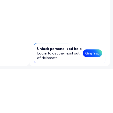
Unlock personalized help
Log in to get the most out
Giriş Yap
of Helpmate.