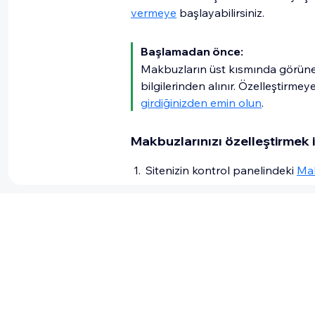
vermeye
başlayabilirsiniz.
Başlamadan önce:
Makbuzların üst kısmında görünen a
bilgilerinden alınır. Özelleştir
girdiğinizden emin olun
.
Makbuzlarınızı özelleştirmek i
Sitenizin kontrol panelindeki
Mak
Mevcut seçenekleri özelleştirin:
Tasarım
Yazı tipi, ayırıcı, görüntü gibi
görünümünü özelleştirin.
Numaralandırma
Makbuz numaraları özgündür ve
Makbuz tasarımını özelleştirme
ek ve/veya son ek ekleyerek nu