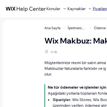
Konular
Kaynaklar
Fiyatla
Ana Sayfa
İşletmenizi Yönetme
Wix Makbuz: Mak
4 dk.
Müşterilerinize resmi bir satın alma
Makbuzlar faturalarla farklıdır ve i
olur.
Ne tür ödemeler ve işlemler içi
Aşağıdaki yollarla toplanan fonla
Siparişler:
Wix Stores, Wix Boo
üzerinden verilen, ödemesi al