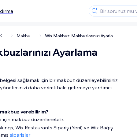
ndırma
Ödeme Kabul Etme
Makbuz Yollama
Wix Makbuz: Makbuzlarınızı Ayarlama
buzlarınızı Ayarlama
 belgesi sağlamak için bir makbuz düzenleyebilirsiniz.
ş yönetiminizi daha verimli hale getirmeye yardımcı
n makbuz verebilirim?
r için makbuz düzenlenebilir:
kings, Wix Restaurants Sipariş (Yeni) ve Wix Bağış
ınmış
siparişler