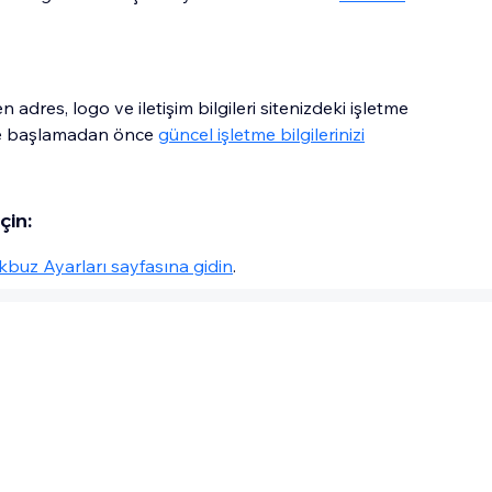
dres, logo ve iletişim bilgileri sitenizdeki işletme
meye başlamadan önce
güncel işletme bilgilerinizi
çin:
buz Ayarları sayfasına gidin
.
 detayları düzenleyerek makbuzlarınızın
 her yeni makbuzda 1 birim artar, ancak bir ön
k için:
maralandırmayı özelleştirebilirsiniz.