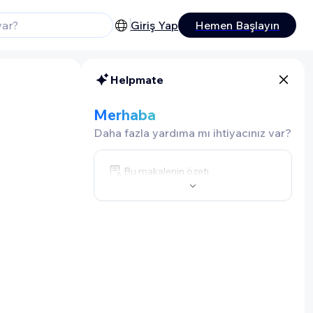
Giriş Yap
Hemen Başlayın
Helpmate
Merhaba
Daha fazla yardıma mı ihtiyacınız var?
Bu makalenin özeti