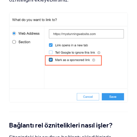
Bağlantı rel öznitelikleri nasıl işler?
Sitenizdeki bir sayfaya bağlantı eklediğinizde,