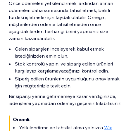
Önce ödemeleri yetkilendirmek, ardından alınan
ödemeleri daha sonrasında tahsil etmek, belirli
türdeki işletmeler için faydalı olabilir. Örneğin,
müşterilerden ödeme tahsil etmeden önce
aşağıdakilerden herhangi birini yapmanız size
zaman kazandırabilir:
Gelen siparişleri inceleyerek kabul etmek
istediğinizden emin olun.
Stok kontrolü yapın, ve sipariş edilen ürünleri
karşılayıp karşılamayacağınızı kontrol edin.
Sipariş edilen ürünlerin uygunluğunu onaylamak
için müşterinizle teyit edin.
Bir siparişi yerine getirmemeye karar verdiğinizde,
iade işlemi yapmadan ödemeyi geçersiz kılabilirsiniz.
Önemli:
Yetkilendirme ve tahsilat alma yalnızca
Wix