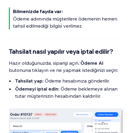
Bilmenizde fayda var:
Ödeme adımında müşterilere ödemenin hemen
tahsil edilmediği bilgisi verilmez.
Tahsilat nasıl yapılır veya iptal edilir?
Hazır olduğunuzda, siparişi açın,
Ödeme Al
butonuna tıklayın ve ne yapmak istediğinizi seçin:
Tahsilat yap:
Ödeme hesabınıza gönderilir.
Ödemeyi iptal edin:
Ödeme beklemeye alınan
tutar müşterinizin hesabından kaldırılır.