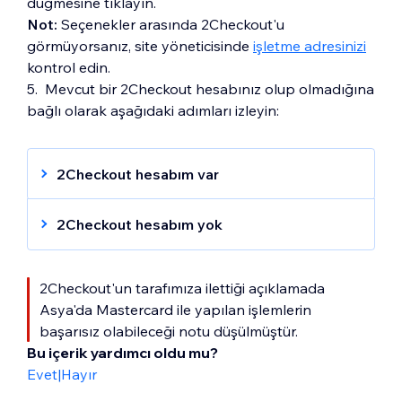
düğmesine tıklayın.
Not:
Seçenekler arasında 2Checkout'u
görmüyorsanız, site yöneticisinde
işletme adresinizi
kontrol edin.
5. Mevcut bir 2Checkout hesabınız olup olmadığına
bağlı olarak aşağıdaki adımları izleyin:
2Checkout hesabım var
Aşağıdaki değerleri girin:
2Checkout hesabım yok
Satıcı Kodu / Satıcı Kimliği
Gizli Anahtar (Secret Key)
Hesap Oluştur
seçeneğine tıklayın.
Yayımlanabilir Anahtar (Publishable
Formu doldurun ve
Başla
'ya tıklayın.
2Checkout'un tarafımıza ilettiği açıklamada
Key)
2Checkout hesabınızı aktive edin:
Asya'da Mastercard ile yapılan işlemlerin
Özel Anahtar (Private Key)
başarısız olabileceği notu düşülmüştür.
2Checkout tarafından gönderilen e-
Bu içerik yardımcı oldu mu?
Satın alma bağlantısı gizli kelimesi
postayı kontrol edin.
Evet
|
Hayır
Hesabınızı etkinleştirmek için
buradaki
Bağla
seçeneğine tıklayın.
formu doldurun.