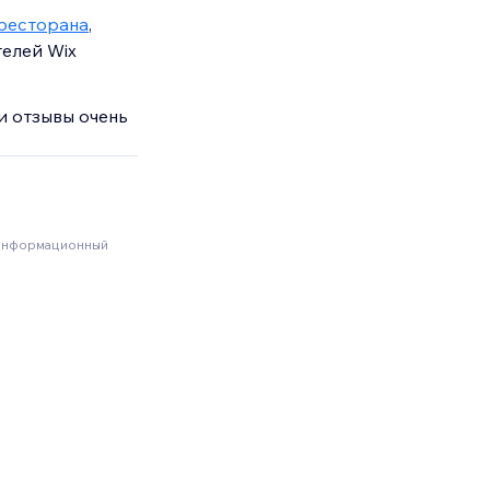
 ресторана
,
телей Wix
и отзывы очень
 информационный