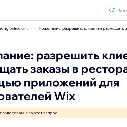
Taking online orders (NEW)
ание: разрешить кли
щать заказы в рестора
ью приложений для
ователей Wix
т голосование за этот запрос