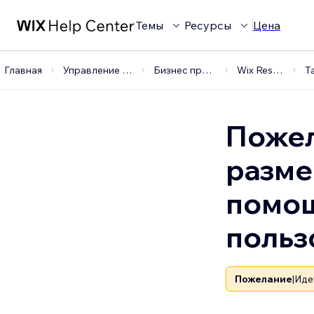
Темы
Ресурсы
Цена
Главная
Управление бизнесом
Бизнес приложения
Wix Restaurants
Пожел
разме
помощ
польз
Пожелание
|
Иде