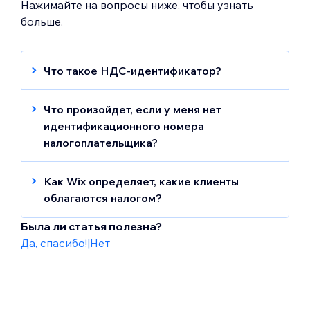
Нажимайте на вопросы ниже, чтобы узнать
больше.
Что такое НДС-идентификатор?
Налог на добавленную стоимость
(НДС) — это налог на использование или
Что произойдет, если у меня нет
использование товаров и услуг.
идентификационного номера
Идентификатор НДС — это 15-значный
налогоплательщика?
идентификатор налогоплательщика,
Если у вас нет идентификационного
выдаваемый предприятиям и
номера налогоплательщика, Wix
Как Wix определяет, какие клиенты
организациям-резидентам в ОАЭ.
начислять и взимать НДС с платежей за
облагаются налогом?
подписки, приложения и услуги.
Налог зависит от адреса аккаунта для
Была ли статья полезна?
выставления счетов.
Да, спасибо!
|
Нет