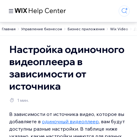
Главная
Управление бизнесом
Бизнес приложения
Wix Video
Д
Настройка одиночного
видеоплеера в
зависимости от
источника
1 мин.
В зависимости от источника видео, которое вы
добавляете в
одиночный видеоплеер
, вам будут
доступны разные настройки. В таблице ниже
указано, какие настройки имеются для разных