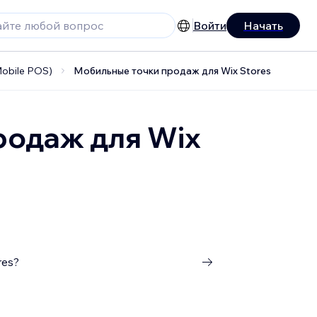
Войти
Начать
obile POS)
Мобильные точки продаж для Wix Stores
родаж для Wix
res?