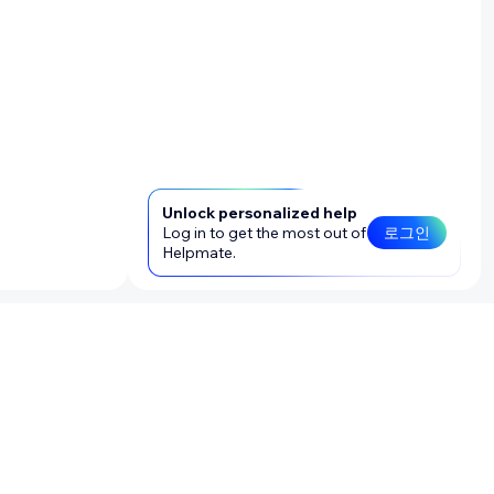
Unlock personalized help
Log in to get the most out of
로그인
Helpmate.