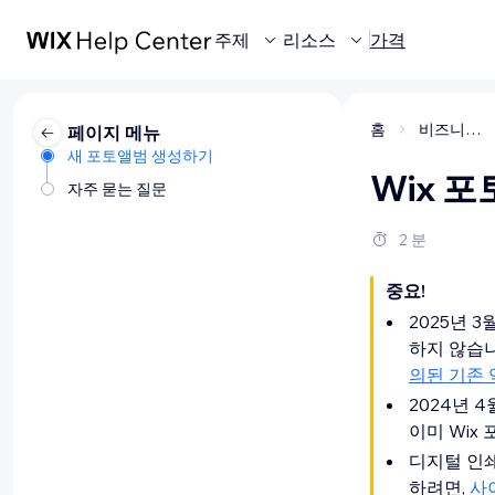
주제
리소스
가격
홈
비즈니스 관리
페이지 메뉴
새 포토앨범 생성하기
Wix 
자주 묻는 질문
2 분
중요!
2025년 
하지 않습니
의된 기존 
2024년 
이미 Wix
디지털 인
하려면,
사