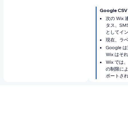
Google 
次の Wi
タス、SM
としてイ
現在、ラ
Googl
Wix は
Wix で
の制限に
ポートさ
外部メー
Gmail や 
す。プロバイダ