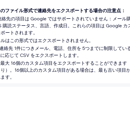
CSV のファイル形式で連絡先をエクスポートする場合の注意点：
x 連絡先の項目は Google ではサポートされていません：メー
S 購読ステータス、言語、作成日。これらの項目は Google 
ンポートされます。
ベルはこの形式ではエクスポートされません。
e は連絡先 1件につきメール、電話、住所を 5つまでに制限してい
それに応じて CSV をエクスポートします。
は、最大 16個のカスタム項目をエクスポートすることができます（G
より）。16個以上のカスタム項目がある場合は、最も古い項目
れます。
ルホストから連絡先をエクスポートする
Outlook などの外部メールホストから連絡先をエクスポートするこ
からエクスポートを完了したら、CSV ファイルをサイトの連