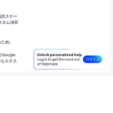
ル購読ステー
カスタム項目
るため、
oogle
Unlock personalized help
Log in to get the most out
ログイン
からエクス
of Helpmate.
ともできま
絡先リストに