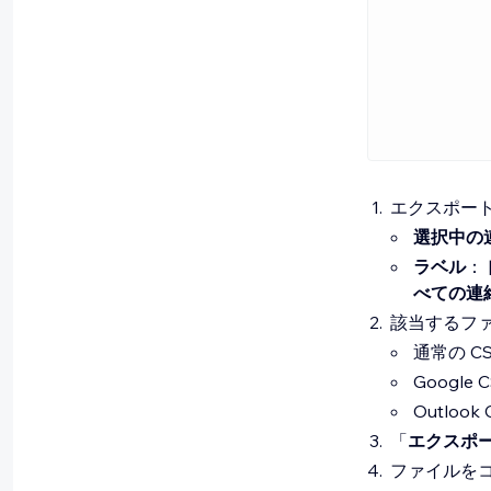
エクスポー
選択中の
ラベル
：
べての連
該当するフ
通常の C
Google
Outloo
「
エクスポ
ファイルを