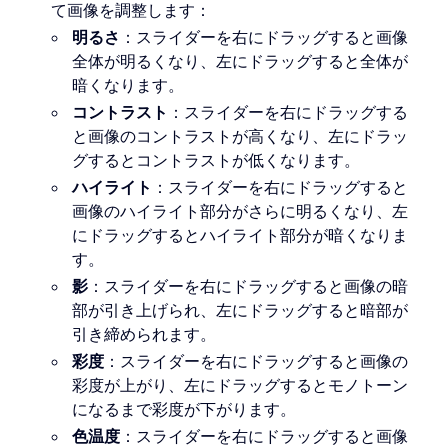
注意：
て画像を調整します：
ヒント：
画像は各辺を 512px まで拡張することがで
明るさ
：スライダーを右にドラッグすると画像
フォトスタジオ右側の回転角度ツールを使用
きますが、生成された画像は最大画像サイ
全体が明るくなり、左にドラッグすると全体が
して、画像を任意の角度に回転させることが
ズ（3000 x 3000px）より大きくすべきで
暗くなります。
できます。
はありません。
コントラスト
：スライダーを右にドラッグする
拡張できる最小画像サイズは 64px x 64px
と画像のコントラストが高くなり、左にドラッ
です。
グするとコントラストが低くなります。
画像のアスペクト比（例：画像横幅と縦幅
ハイライト
：スライダーを右にドラッグすると
の比率）は、2.5:1 から 1:2.5 の範囲内であ
画像のハイライト部分がさらに明るくなり、左
れば、画像を拡張することができます。
にドラッグするとハイライト部分が暗くなりま
す。
影
：スライダーを右にドラッグすると画像の暗
部が引き上げられ、左にドラッグすると暗部が
引き締められます。
彩度
：スライダーを右にドラッグすると画像の
彩度が上がり、左にドラッグするとモノトーン
になるまで彩度が下がります。
色温度
：スライダーを右にドラッグすると画像