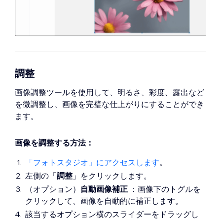
を変更して、画像をクロップするサイズ
画像サイズ（px）
：「
太さ
」と「
高さ
」
を設定します。
を変更して画像のサイズを調整します。
注意
：最大画像サイズは 3000px x
フリーハンド
：マウスで画像の角を手動
3000px です。
でドラッグします。
フリーハンド
：マウスで画像の角を手動
「
拡張
」をクリックします。
でドラッグします。
（オプション）「
アップスケール
」をクリ
調整
（オプション）「
アップスケール
」をクリ
ックして、画像の解像度を自動的に向上さ
ックして、画像の解像度を自動的に向上さ
画像調整ツールを使用して、明るさ、彩度、露出など
せます。
せます。
を微調整し、画像を完璧な仕上がりにすることができ
注意
：アップスケールできる画像の最大幅
注意
：アップスケールできる画像の最大幅
ます。
と高さは 2,000px です。画像をアップスケ
と高さは 2,000px です。画像をアップスケ
ールすると、サイトに表示されるサイズが
ールすると、サイトに表示されるサイズが
大きくなる場合があります。
画像を調整する方法：
大きくなる場合があります。
（オプション）画像の向きを「
左に回転
（オプション）画像の向きを「
左に回転
「フォトスタジオ」にアクセスします
。
」、「
右に回転
」、「
横向きに反転
」
」、「
右に回転
」、「
横向きに反転
」
左側の「
調整
」をクリックします。
または「
縦向きに反転
」させます。
または「
縦向きに反転
」させます。
（オプション）
自動画像補正
：画像下のトグルを
「
保存
」をクリックします。
「
保存
」をクリックします。
クリックして、画像を自動的に補正します。
該当するオプション横のスライダーをドラッグし