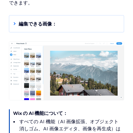
できます。
編集できる画像：
自分がアップロードした画像と
AI 画像生成ツ
ール
を使用して作成した画像、
Unsplash
画像
のみ編集することができます。
Shutterstock
画像
は編集できますが、編集後にダウンロー
ドすることはできません。
Wix フリー写真素材の編集は、
Wix の利用規約
に違反する行為です。
Wix の AI 機能について：
すべての AI 機能（AI 画像拡張、オブジェクト
消しゴム、AI 画像エディタ、画像を再生成）は