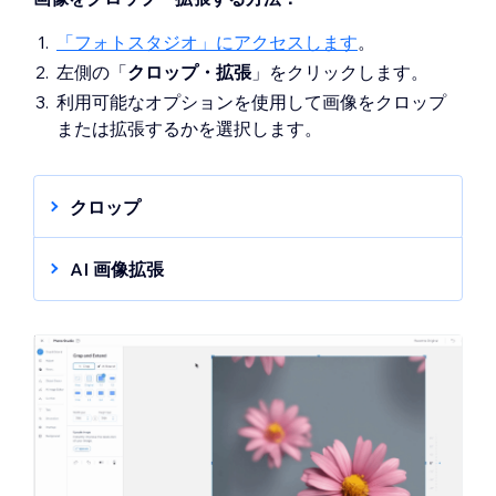
「フォトスタジオ」にアクセスします
。
左側の「
クロップ・拡張
」をクリックします。
利用可能なオプションを使用して画像をクロップ
または拡張するかを選択します。
クロップ
「
クロップ
」をクリックします。
AI 画像拡張
画像をクロップする方法を選択します：
クロップ比率
：画像を既定の比率とサイ
「
拡張
」をクリックします。
ズにクロップします（例：1:1、9:16、
画像を拡張する方法を選択します：
3:4）。
拡張比率
：画像を既定の比率とサイズに
ヒント
：「
縦長
」
または「
横長
」
の
拡張します（例：1:1、9:16、3:4）。
向きを選択して、比率オプションを変更
ヒント
：「
縦長
」
または「
横長
」
の
します。
向きを選択して、比率オプションを変更
画像サイズ（px）
：「
太さ
」と「
高さ
」
します。