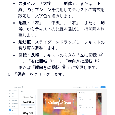
スタイル
：「
太字
」、「
斜体
」、または「
下
線
」のオプションを使用してテキストの書式を
設定し、文字色を選択します。
配置
：「
左
」、「
中央
」、「
右
」、または「
均
等
」からテキストの配置を選択し、行間隔を調
整します。
透明度
：スライダーをドラッグし、テキストの
透明度を調整します。
回転・反転
：テキストの向きを「
左に回転
」、「
右に回転
」、「
横向きに反転
」
または「
縦向きに反転
」に変更します。
「
保存
」をクリックします。