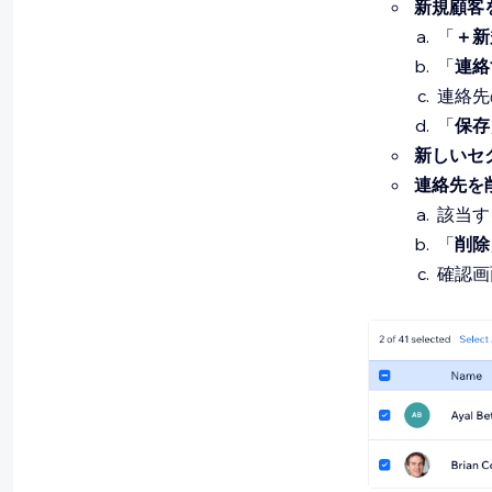
新規顧客
「
＋新
「
連絡
連絡先
「
保存
新しいセ
連絡先を
該当す
「
削除
確認画