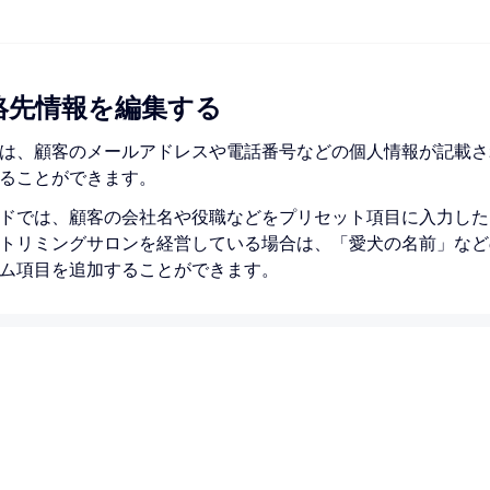
絡先情報を編集する
は、顧客のメールアドレスや電話番号などの個人情報が記載さ
ることができます。
ドでは、顧客の会社名や役職などをプリセット項目に入力した
トリミングサロンを経営している場合は、「愛犬の名前」など
ム項目を追加することができます。
情報を編集する方法：
シュボードの
「連絡先」にアクセス
します。
前をクリックし、連絡先カードを表示します。
ード内で）「
その他のアクション
」アイコン
をクリックし
報を編集
」をクリックします。