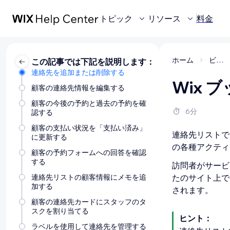
トピック
リソース
料金
ホーム
ビジネスの管理
この記事では下記を説明します：
連絡先を追加または削除する
Wix
顧客の連絡先情報を編集する
顧客の今後の予約と過去の予約を確
6分
認する
顧客の支払い状況を「支払い済み」
連絡先リストで
に更新する
の各種アクティ
顧客の予約フォームへの回答を確認
する
訪問者がサービ
連絡先リストの顧客情報にメモを追
たのサイト上で
加する
されます。
顧客の連絡先カードにスタッフのタ
スクを割り当てる
ヒント：
ラベルを使用して連絡先を管理する