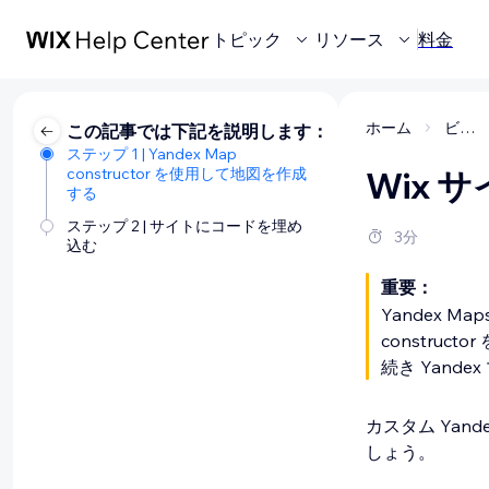
トピック
リソース
料金
ホーム
ビジネスの管理
この記事では下記を説明します：
ステップ 1 | Yandex Map
constructor を使用して地図を作成
Wix 
する
ステップ 2 | サイトにコードを埋め
3分
込む
重要：
Yandex Ma
constru
続き Yand
カスタム Ya
しょう。