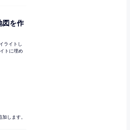
して地図を作
をハイライトし
イトに埋め
追加します。