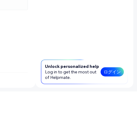
Unlock personalized help
Log in to get the most out
ログイン
of Helpmate.
に戻ってコード