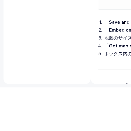
「
Save an
「
Embed 
地図のサイ
「
Get ma
ボックス内
ステップ 
Yandex Ma
を埋め込みます
サイトにコー