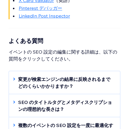
X Card Validator
（英語）
Pinterest デバッガー
LinkedIn Post Inspector
よくある質問
イベントの SEO 設定の編集に関する詳細は、以下の
質問をクリックしてください。
変更が検索エンジンの結果に反映されるまで
どのくらいかかりますか？
タイトルタグやディスクリプションなど、イ
ベントの SEO 設定を変更しても、すぐに検索
SEO のタイトルタグとメタディスクリプショ
エンジン結果に表示されません。Google は、
ンの理想的な長さは？
インデックスのコンテンツを更新するために
タイトルタグには、ページを簡潔に説明でき
ページを再クロールする必要があります。
るように 55～65文字を使用することをおすす
複数のイベントの SEO 設定を一度に最適化す