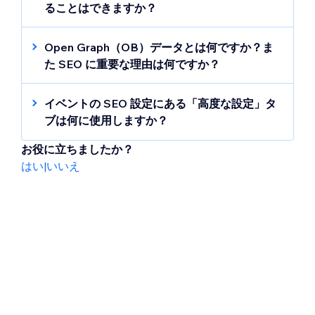
めします。メタディスクリプションには、155
ることはできますか？
～165文字でイベントの簡潔かつ関連性のある
はい。複数のサイトページとイベントに同時
説明を提供してください。
に SEO 設定を適用することができます。サイ
Open Graph（OB）データとは何ですか？ま
トの SEO 設定を使用してプロセスを効率化
た SEO に重要な理由は何ですか？
し、複数のイベントのすべての URL スラッグ
Wix では初期設定の SEO メタタグと SNS シ
とメタタグを同時に表示・編集してくださ
ェアメタタグ（別名 Open Graph または og
イベントの SEO 設定にある「高度な設定」タ
い。
SEO 設定をカスタマイズする方法はこち
タグ）をページに自動的に追加します。これ
ブは何に使用しますか？
ら
らのメタタグは、検索エンジンや SNS が潜在
イベントの SEO 設定の「
高度な設定
」タブに
的な訪問者にあなたのページを適切に表示す
お役に立ちましたか？
は、検索エンジンでのイベントの可視性を向
る手助けをします。ただし、SEO 詳細設定は
はい
|
いいえ
上させるための追加オプションがあります。
必要に応じて簡単にカスタマイズすることが
このタブでは、検索エンジンにイベントに関
できます。
する追加のコンテキストを提供する「
構造化
マークアップ
」、「
Robots メタタグ
」、「
追
加のタグ
」などの機能にアクセスすることが
できます。
注意
：このセクションは、高度なユーザー向
けに設計されています。Wix カスタマーケア