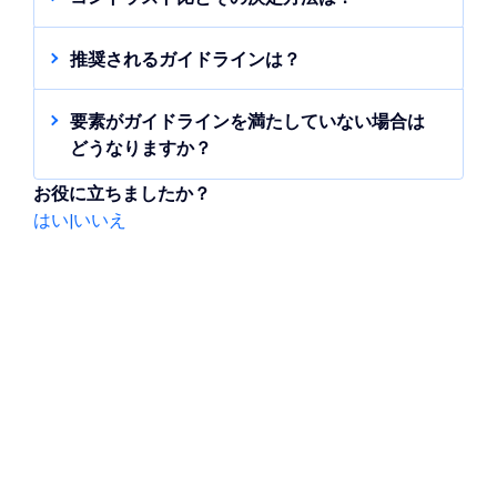
は、コントラスト比の計算が Web Content
コントラスト比のガイドラインは、2つの色を
Accessibility Guidelines（WCAG）に従って
十分に区別できるようにすることを目的とし
推奨されるガイドラインは？
必要な基準を満たしているかどうかも示しま
ています。たとえば、テキストの色とテキス
Web Content Accessibility Guidelines
す。
トが配置されている背景の色です。これによ
2.0（WCAG 2.0）は、ガイドラインの広く使
要素がガイドラインを満たしていない場合は
り、弱視や色覚異常のある人がコンテンツを
用されているガイドラインの 1つで、通常サイ
どうなりますか？
読みやすくなります。
ズのテキスト（18 ピクセルまたは 14 ピクセ
コントラストが不十分な場合、特に視覚障が
ル以上の太字）では最小コントラスト比を
お役に立ちましたか？
いのある方や厳しい照明条件下でコンテンツ
コントラスト比が高いほど、明るい領域と暗
4.5:1 以上、大きなテキスト（24 ピクセルまた
はい
|
いいえ
を閲覧している方にとって、テキストが見づ
い領域の差が大きくなり、視覚的に明確で鮮
は 18 ピクセル以上の太字）では 3:1 以上にす
らくなります。推奨ガイドラインを満たすよ
やかな画像が得られます。コントラスト比の
ることを推奨しています。
うに、コントラストを調整することをおすす
高い表示は、通常、黒がより深く、白がより
めします。
明るく、全体的な画質が向上します。
つまり、テキストの明るさは背景の明るさの
少なくとも 4.5倍（大きなテキストの場合は 3
Web Content Accessibility
倍）にする必要があります。
Guidelines（WCAG）によると、コントラス
ト比とは要素（テキストなど）とその背景と
の明るさの差を指します。WCAG は、視覚障
がいやその他の視覚関連の障がいを持つ人が