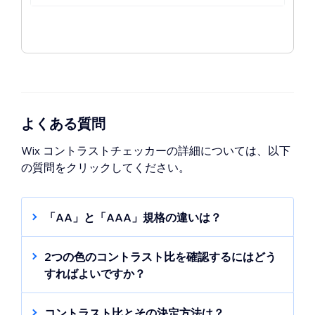
よくある質問
Wix コントラストチェッカーの詳細については、以下
の質問をクリックしてください。
「AA」と「AAA」規格の違いは？
A、AA、AAA は WCAG が定めた基準です。
Wix コントラストチェッカーは、AA と AAA
2つの色のコントラスト比を確認するにはどう
の両方のみを測定します。
これらのガイドラ
すればよいですか？
インとその決定方法の詳細はこちら
（英語）
色選択ボタンを使用して 2色を選択すると、コ
ントラストは自動的に計算されます。これ
コントラスト比とその決定方法は？