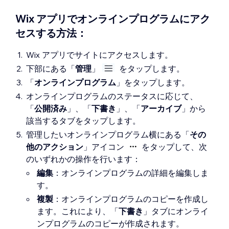
Wix アプリでオンラインプログラムにアク
セスする方法：
Wix アプリでサイトにアクセスします。
下部にある「
管理
」
をタップします。
「
オンライン
プログラム
」をタップします。
オンラインプログラムのステータスに応じて、
「
公開済み
」、「
下書き
」、「
アーカイブ
」から
該当するタブをタップします。
管理したいオンラインプログラム横にある「
その
他のアクション
」アイコン
をタップして、次
のいずれかの操作を行います：
編集
：オンラインプログラムの詳細を編集しま
す。
複製
：オンラインプログラムのコピーを作成し
ます。これにより、「
下書き
」タブにオンライ
ンプログラムのコピーが作成されます。