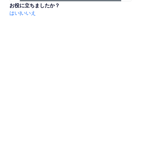
お役に立ちましたか？
はい
|
いいえ