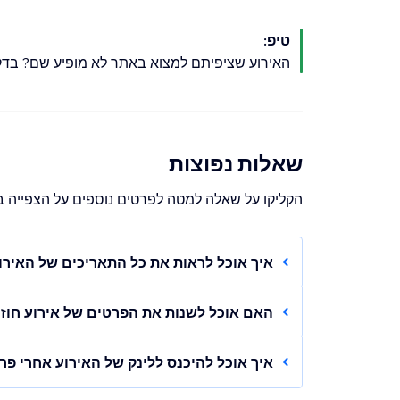
טיפ:
האירוע שציפיתם למצוא באתר לא מופיע שם? בדקו 
שאלות נפוצות
הקליקו על שאלה למטה לפרטים נוספים על הצפייה בא
איך אוכל לראות את כל התאריכים של האירו
עברו אל Events
(אירועים) בדאשבורד ש
האם אוכל לשנות את הפרטים של אירוע חוז
הקליקו על
See all dates
(הצגת כל התאר
אתם יכולים לערוך שינויים ב"תבנית האירוע" כל 
את רשימת התאריכים השונים שבהם האיר
שינויים רק באירועים הנפרדים.
איך אוכל להיכנס ללינק של האירוע אחרי פר
טיפ:
מכאן, תוכלו להוסיף תאריכים נוספי
אחרי פרסום האירוע, תוכלו להיכנס ללינק לאירו