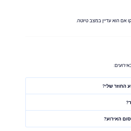
אם הוא עדיין במצב טיוטה.
ירועים:
ע החוזר שלי?
ל האתר.
ר?
יכים) מתחת לאירוע הקבוע הרלוונטי כדי לראות
עוד היא טיוטה. אחרי הפרסום, אתם יכולים לערוך
וע מתקיים.
סום האירוע?
ם ולערוך כל אחד מהאירועים בסדרה.
ע בלשונית
Overview
(סקירה כללית) של האירוע