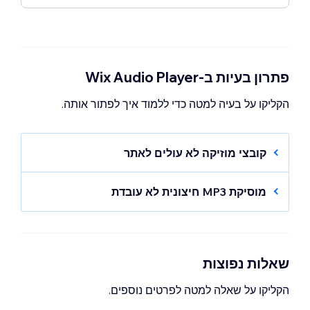
פתרון בעיות ב-Wix Audio Player
הקליקו על בעיה למטה כדי ללמוד איך לפתור אותה.
קובצי מוזיקה לא עולים לאתר
ודאו שהקבצים שאתם מעלים נתמכים על ידי Wix
Audio Player. אתם יכולים לבדוק אילו סוגי קבצים
מוסיקת MP3 חיצונית לא עובדת
נתמכים בסעיף השאלות הנפוצות שלמטה.
אם אתם מחברים מוזיקה באמצעות האפשרות
External MP3 (MP3 חיצוני), ודאו שהדרישות
במידת הצורך, אתם יכולים להמיר את הקובץ לסוג
הבאות מתקיימות:
קובץ נתמך.
כתובת ה-URL מסתיימת ב-mp3.
שאלות נפוצות
כתובת האתר מאובטחת (מתחילה ב-
הקליקו על שאלה למטה לפרטים נוספים.
https://‎).