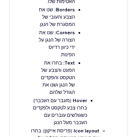
האטימות שלו.
Borders:
שנו את
הצבע והעובי של
המסגרת של הנגן.
Corners:
שנו את
הצורה של הנגן על
ידי כיוון רדיוס
הפינות.
Text:
בחרו את
הפונט והצבע של
הטקסט והפקדים
של הנגן ושנו את
הגודל שלהם.
Hover
(מעבר עם העכבר):
בחרו צבע לטקסט ולפקדים
כשגולשים עוברים עם
העכבר מעל הנגן.
Icon layout
(פריסת אייקון): בחרו