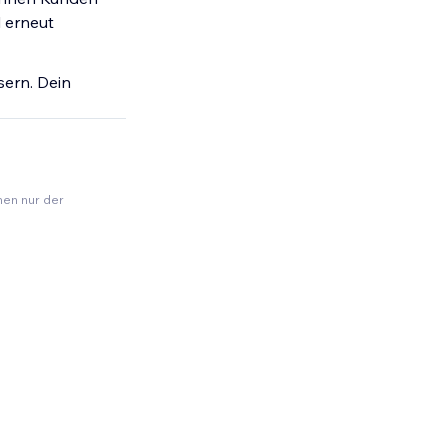
 erneut
sern. Dein
nen nur der