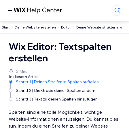
Start
Deine Website erstellen
Editor
Deine Website strukturieren
Wix Editor: Textspalten
erstellen
3 Min.
In diesem Artikel
Schritt 1 | Deinen Streifen in Spalten aufteilen
Schritt 2 | Die Größe deiner Spalten ändern
Schritt 3 | Text zu deinen Spalten hinzufügen
Spalten sind eine tolle Möglichkeit, wichtige
Website-Informationen anzuzeigen. Du kannst dies
tun, indem du einen Streifen zu deiner Website