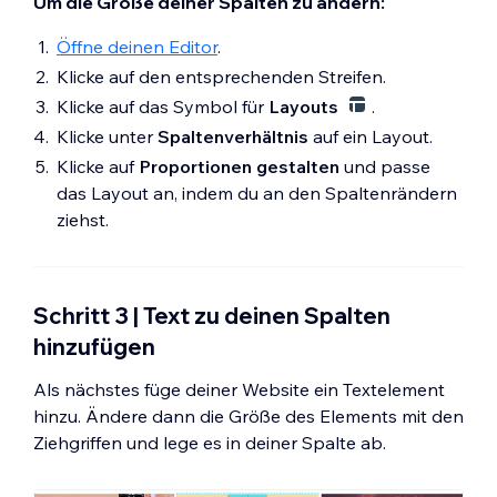
Um die Größe deiner Spalten zu ändern:
Öffne deinen Editor
.
Klicke auf den entsprechenden Streifen.
Klicke auf das Symbol für
Layouts
.
Klicke unter
Spaltenverhältnis
auf ein Layout.
Klicke auf
Proportionen gestalten
und passe
das Layout an, indem du an den Spaltenrändern
ziehst.
Schritt 3 | Text zu deinen Spalten
hinzufügen
Als nächstes füge deiner Website ein Textelement
hinzu. Ändere dann die Größe des Elements mit den
Ziehgriffen und lege es in deiner Spalte ab.