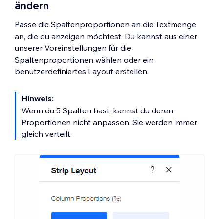
ändern
Passe die Spaltenproportionen an die Textmenge
an, die du anzeigen möchtest. Du kannst aus einer
unserer Voreinstellungen für die
Spaltenproportionen wählen oder ein
benutzerdefiniertes Layout erstellen.
Hinweis:
Wenn du 5 Spalten hast, kannst du deren
Proportionen nicht anpassen. Sie werden immer
gleich verteilt.