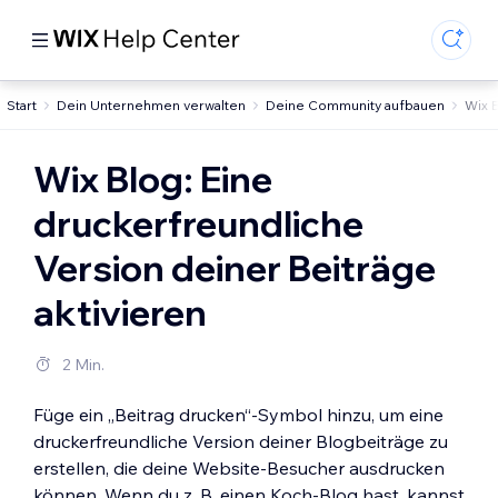
Start
Dein Unternehmen verwalten
Deine Community aufbauen
Wix 
Wix Blog: Eine
druckerfreundliche
Version deiner Beiträge
aktivieren
2 Min.
Füge ein „Beitrag drucken“-Symbol hinzu, um eine
druckerfreundliche Version deiner Blogbeiträge zu
erstellen, die deine Website-Besucher ausdrucken
können. Wenn du z. B. einen Koch-Blog hast, kannst