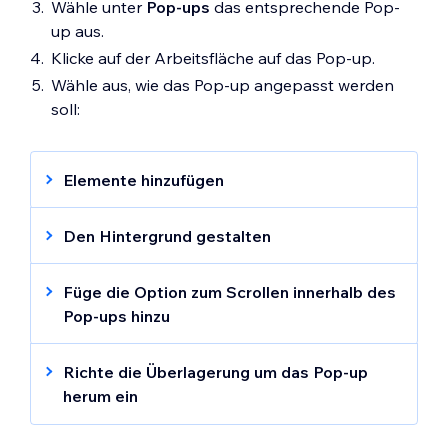
Wähle unter
Pop-ups
das entsprechende Pop-
up aus.
Klicke auf der Arbeitsfläche auf das Pop-up.
Wähle aus, wie das Pop-up angepasst werden
soll:
Elemente hinzufügen
Klicke auf der linken Seite des Editors auf
Den Hintergrund gestalten
Elemente hinzufügen
.
Ziehe das entsprechende Element per
Klicke oben rechts im Editor auf das
Füge die Option zum Scrollen innerhalb des
Drag-and-Drop.
Symbol für
Inspektor öffnen
.
Pop-ups hinzu
Scrolle nach unten zu
Design
.
Klicke oben rechts im Editor auf das
Hinweis:
Die folgenden Elemente können
Richte die Überlagerung um das Pop-up
Wähle eine Farbe und lege unter
Symbol für
Inspektor öffnen
.
nicht zu einem Pop-up hinzugefügt werden:
herum ein
Hintergrund
die Deckkraft des
Scrolle nach unten zu
Layout
.
Jeder Abschnitt aus den Bereichen
Standardmäßig wird eine schwarze
Hintergrunds fest.
Abschnitte
Wähle unter
oder
Inhalt
Schnell hinzufügen
die Option
Überlauf-
.
Überlagerung um das Pop-up herum