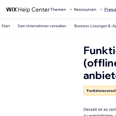
Themen
Ressourcen
Preis
Start
Dein Unternehmen verwalten
Business-Lösungen & -A
Funkti
(offli
anbie
Funktionsvorsc
Derzeit ist es n
zu ermöglichen, 