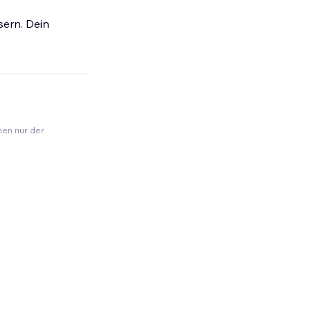
sern. Dein
nen nur der