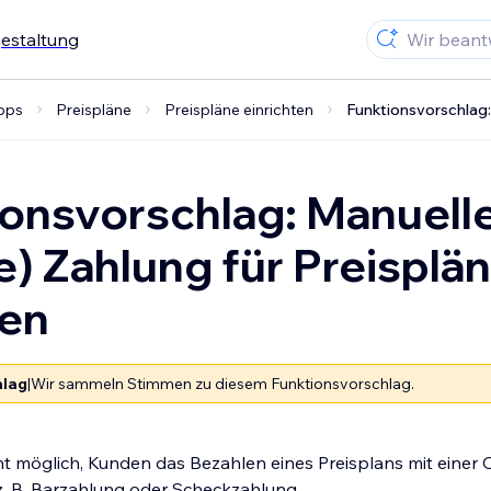
gestaltung
pps
Preispläne
Preispläne einrichten
Funktionsvorschlag: 
onsvorschlag: Manuell
ne) Zahlung für Preisplä
ten
hlag
|
Wir sammeln Stimmen zu diesem Funktionsvorschlag.
icht möglich, Kunden das Bezahlen eines Preisplans mit einer
z. B. Barzahlung oder Scheckzahlung.