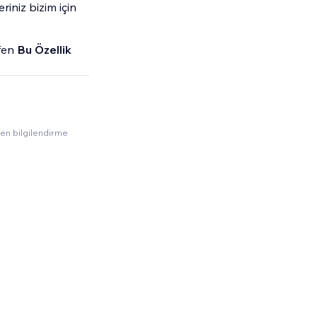
riniz bizim için
tfen
Bu Özellik
amen bilgilendirme