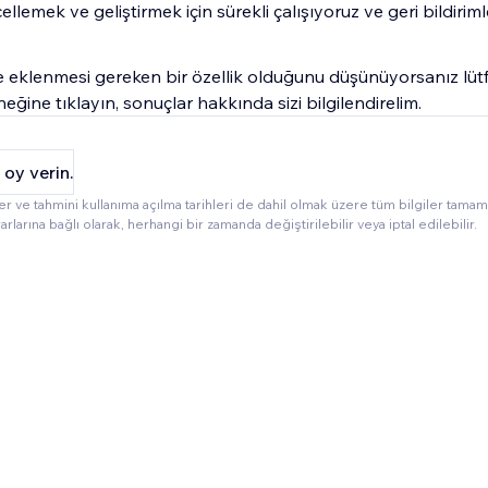
llemek ve geliştirmek için sürekli çalışıyoruz ve geri bildirimle
eklenmesi gereken bir özellik olduğunu düşünüyorsanız lü
eğine tıklayın, sonuçlar hakkında sizi bilgilendirelim.
 oy verin.
ler ve tahmini kullanıma açılma tarihleri de dahil olmak üzere tüm bilgiler tam
arlarına bağlı olarak, herhangi bir zamanda değiştirilebilir veya iptal edilebilir.