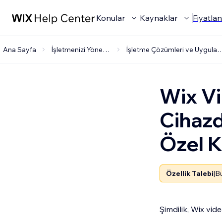
Konular
Kaynaklar
Fiyatla
Ana Sayfa
İşletmenizi Yönetme
İşletme Çözümleri ve U
Wix Vi
Cihazd
Özel 
Özellik Talebi
|
Bu
Şimdilik, Wix vi