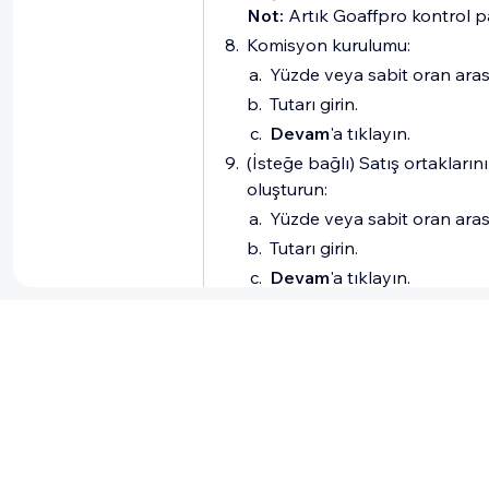
Not:
Artık Goaffpro kontrol pa
Komisyon kurulumu:
Yüzde veya sabit oran ara
Tutarı girin.
Devam
'a tıklayın.
(İsteğe bağlı) Satış ortakların
oluşturun:
Yüzde veya sabit oran ara
Tutarı girin.
Devam
'a tıklayın.
Ortaklık portalı bağlantınızı k
Not:
Bu, potansiyel satış orta
bağlantıdır.
Sitenize bir ortaklık sayfası e
Not:
Satış ortaklığı programı
üzere, kuruluşların ihtiyaç duy
Sayfa tasarımını özelleştirin ve 