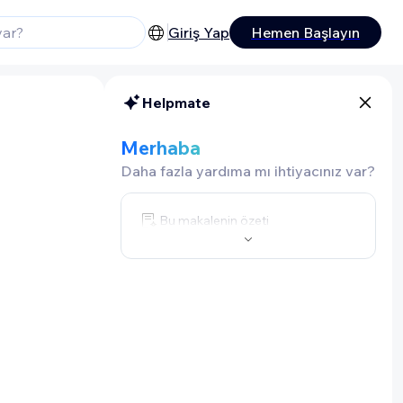
Giriş Yap
Hemen Başlayın
Helpmate
Merhaba
Daha fazla yardıma mı ihtiyacınız var?
Bu makalenin özeti