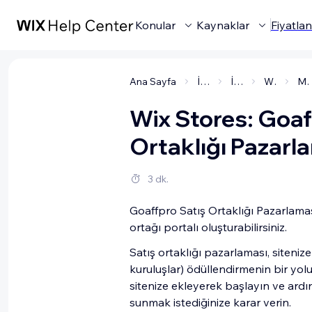
Konular
Kaynaklar
Fiyatla
Ana Sayfa
İşletmenizi Yönetme
İşletme Çözümleri ve Uygulamalar
Wix Stores
Mağaza Satışları
Wix Stores: Goaf
Ortaklığı Pazarl
3 dk.
Goaffpro Satış Ortaklığı Pazarlamas
ortağı portalı oluşturabilirsiniz.
Satış ortaklığı pazarlaması, sitenize 
kuruluşlar) ödüllendirmenin bir yol
sitenize ekleyerek başlayın ve ardı
sunmak istediğinize karar verin.