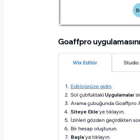
Goaffpro uygulamasını
Wix Editör
Studio 
Editörünüze gidin
.
Sol çubfuktaki
Uygulamalar
s
Arama çubuğunda Goaffpro Aff
Siteye Ekle
'ye tıklayın.
İzinleri gözden geçirdikten s
Bir hesap oluşturun.
Başla
'ya tıklayın.