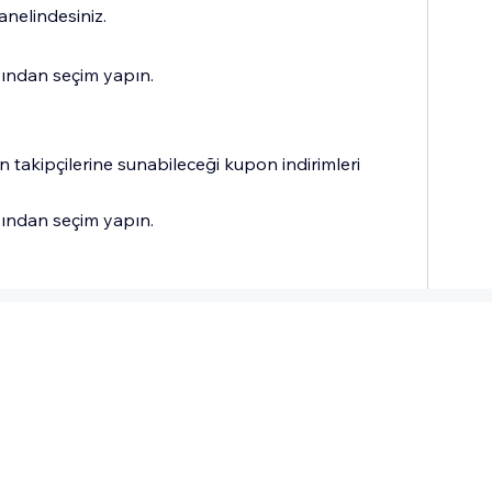
nelindesiniz.
sından seçim yapın.
ın takipçilerine sunabileceği kupon indirimleri
sından seçim yapın.
opyalamak için tıklayın.
klarının programınıza kaydolmak için kullandıkları
kleyin.
na kaydolabilecekleri bağlantı da dahil olmak
duğu tüm bilgileri sayfaya ekleyin.
bir dil seçin.