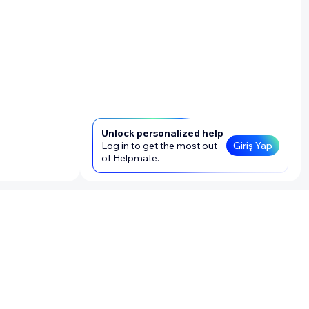
Unlock personalized help
Log in to get the most out
Giriş Yap
of Helpmate.