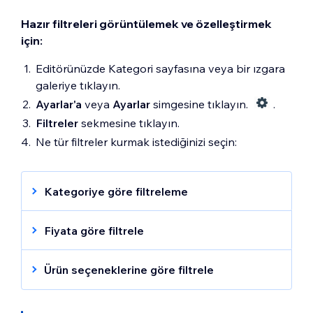
Hazır filtreleri görüntülemek ve özelleştirmek
için:
Editörünüzde Kategori sayfasına veya bir ızgara
galeriye tıklayın.
Ayarlar'a
veya
Ayarlar
simgesine tıklayın.
.
Filtreler
sekmesine tıklayın.
Ne tür filtreler kurmak istediğinizi seçin:
Kategoriye göre filtreleme
Diğer Eylemler
simgesine
tıklayın.
Fiyata göre filtrele
Bu filtrenin görünürlüğünü değiştirmek
Diğer Eylemler
simgesine
tıklayın.
Ürün seçeneklerine göre filtrele
için
Göster
veya
Gizle
'ye tıklayın.
Ürünlerinizin, farklı boyutlar veya renkler gibi
Düzenle
'ye tıklayın.
Bu filtrenin görünürlüğünü değiştirmek
ürün seçenekleri varsa, müşterilerin bu
(İsteğe bağlı) Kategori filtresinin adını
için
Göster
veya
Gizle
'ye tıklayın.