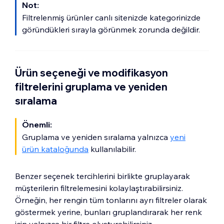
Not:
seçeneklere göre filtreleme yapmasına
düzenleyin.
(İsteğe bağlı) Filtre adını düzenleyin:
olanak verebilirsiniz.
Filtrelenmiş ürünler canlı sitenizde kategorinizde
Kategori seçin:
Düzenle
'ye tıklayın.
göründükleri sırayla görünmek zorunda değildir.
Kategori seçin
'e tıklayın.
Fiyat filtresinin adını düzenleyin.
Not:
Hangi ürün seçeneklerinin
İlgili kategorilerin onay kutularını
gösterileceğini siz belirleyemezsiniz. Hepsini
işaretleyin.
birden gösterebilir veya gizleyebilirsiniz.
Ürün seçeneği ve modifikasyon
Diğer Eylemler
simgesine
tıklayın.
filtrelerini gruplama ve yeniden
sıralama
Bu filtrenin görünürlüğünü değiştirmek
için
Göster
veya
Gizle
'ye tıklayın.
Önemli:
Gruplama ve yeniden sıralama yalnızca
yeni
ürün kataloğunda
kullanılabilir.
Benzer seçenek tercihlerini birlikte gruplayarak
müşterilerin filtrelemesini kolaylaştırabilirsiniz.
Örneğin, her rengin tüm tonlarını ayrı filtreler olarak
göstermek yerine, bunları gruplandırarak her renk