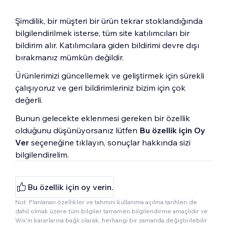
Şimdilik, bir müşteri bir ürün tekrar stoklandığında
bilgilendirilmek isterse, tüm site katılımcıları bir
bildirim alır. Katılımcılara giden bildirimi devre dışı
bırakmanız mümkün değildir.
Ürünlerimizi güncellemek ve geliştirmek için sürekli
çalışıyoruz ve geri bildirimleriniz bizim için çok
değerli.
Bunun gelecekte eklenmesi gereken bir özellik
olduğunu düşünüyorsanız lütfen
Bu özellik için Oy
Ver
seçeneğine tıklayın, sonuçlar hakkında sizi
bilgilendirelim.
Bu özellik için oy verin.
Not: Planlanan özellikler ve tahmini kullanıma açılma tarihleri de
dahil olmak üzere tüm bilgiler tamamen bilgilendirme amaçlıdır ve
Wix'in kararlarına bağlı olarak, herhangi bir zamanda değiştirilebilir