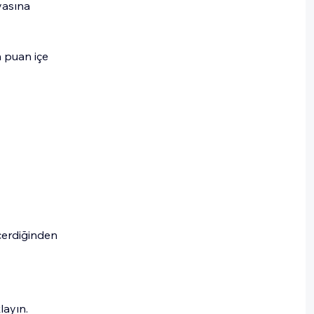
yasına
 puan içe
içerdiğinden
klayın.