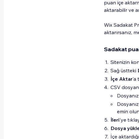
puan içe aktarm
aktarabilir ve 
Wix Sadakat Pr
aktarırsanız, m
Sadakat puan
Sitenizin ko
Sağ üstteki
İçe Aktar
'a 
CSV dosyanız
Dosyanıza 
Dosyanızd
emin olun
İleri
'ye tıkla
Dosya yükl
İçe aktardı