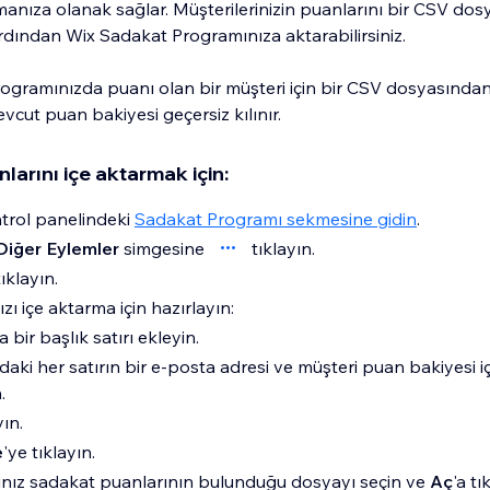
anıza olanak sağlar. Müşterilerinizin puanlarını bir CSV dos
ardından Wix Sadakat Programınıza aktarabilirsiniz.
ogramınızda puanı olan bir müşteri için bir CSV dosyasından
evcut puan bakiyesi geçersiz kılınır.
larını içe aktarmak için:
ntrol panelindeki
Sadakat Programı sekmesine gidin
.
Diğer Eylemler
simgesine
tıklayın.
tıklayın.
ı içe aktarma için hazırlayın:
bir başlık satırı ekleyin.
aki her satırın bir e-posta adresi ve müşteri puan bakiyesi 
.
yın.
e
'ye tıklayın.
ğınız sadakat puanlarının bulunduğu dosyayı seçin ve
Aç
'a tı