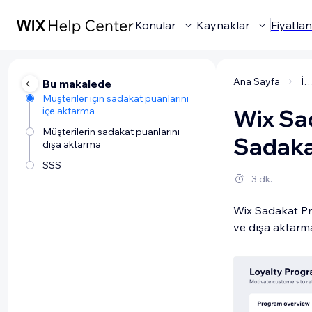
Konular
Kaynaklar
Fiyatla
Ana Sayfa
İşletmenizi Yöne
Bu makalede
Müşteriler için sadakat puanlarını
içe aktarma
Wix Sad
Müşterilerin sadakat puanlarını
Sadakat
dışa aktarma
SSS
3 dk.
Wix Sadakat Pro
ve dışa aktarm