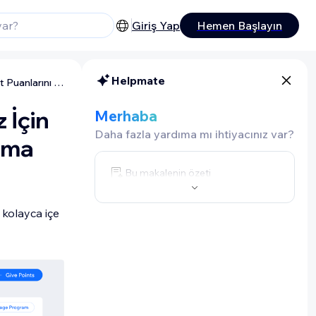
Giriş Yap
Hemen Başlayın
Helpmate
Wix Sadakat Programı: Müşterileriniz İçin Sadakat Puanlarını İçe ve Dışa Aktarma
 İçin
Merhaba
Daha fazla yardıma mı ihtiyacınız var?
rma
Bu makalenin özeti
 kolayca içe