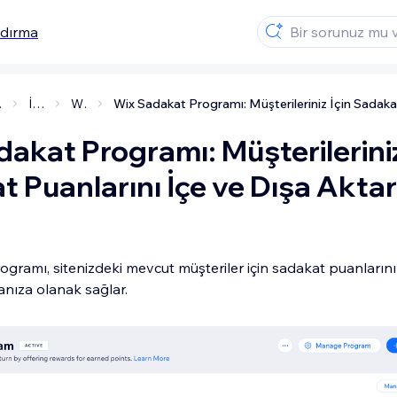
ndırma
tme
İndirimler, Hediye Kartları ve Teşvikler
Wix Sadakat Programı
akat Programı: Müşterileriniz
 Puanlarını İçe ve Dışa Akta
gramı, sitenizdeki mevcut müşteriler için sadakat puanlarını
anıza olanak sağlar.