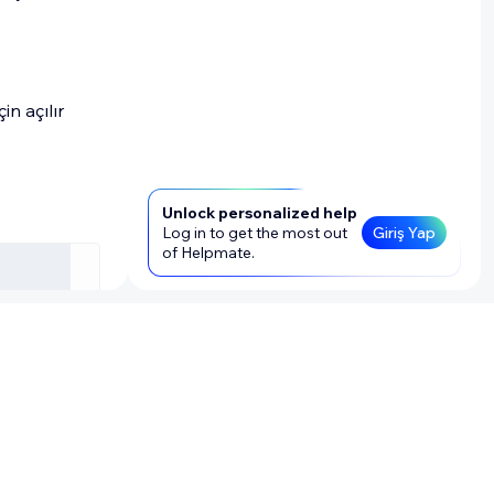
in açılır
Unlock personalized help
Log in to get the most out
Giriş Yap
of Helpmate.