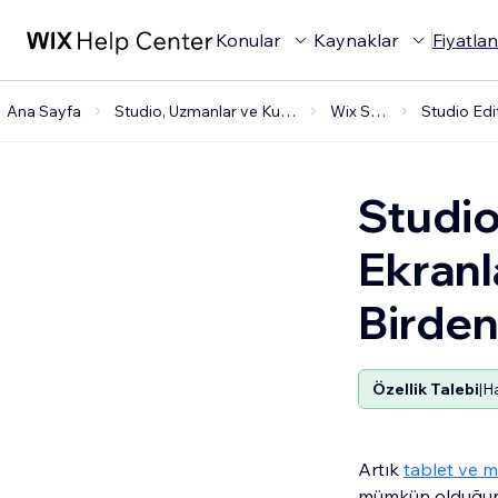
Konular
Kaynaklar
Fiyatla
Ana Sayfa
Studio, Uzmanlar ve Kurumsallar
Wix Studio
Studio
Ekranl
Birden
Özellik Talebi
|
Ha
Artık
tablet ve m
mümkün olduğun