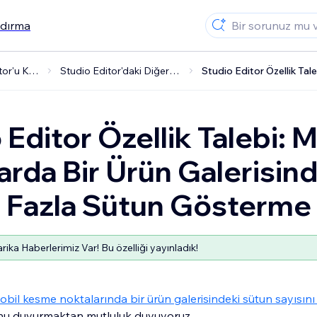
ndırma
Studio Editor'u Kullanma
Studio Editor'daki Diğer Özellikler
 Editor Özellik Talebi: M
arda Bir Ürün Galerisin
 Fazla Sütun Gösterme
rika Haberlerimiz Var! Bu özelliği yayınladık!
obil kesme noktalarında bir ürün galerisindeki sütun sayısını
u duyurmaktan mutluluk duyuyoruz.