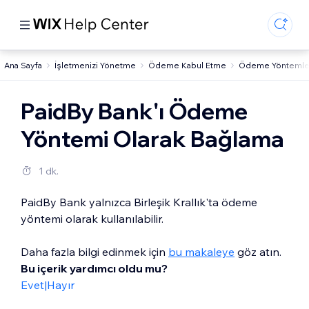
Ana Sayfa
İşletmenizi Yönetme
Ödeme Kabul Etme
Ödeme Yöntemleri 
PaidBy Bank'ı Ödeme
Yöntemi Olarak Bağlama
1 dk.
PaidBy Bank yalnızca Birleşik Krallık'ta ödeme
yöntemi olarak kullanılabilir.
Daha fazla bilgi edinmek için
bu makaleye
göz atın.
Bu içerik yardımcı oldu mu?
Evet
|
Hayır