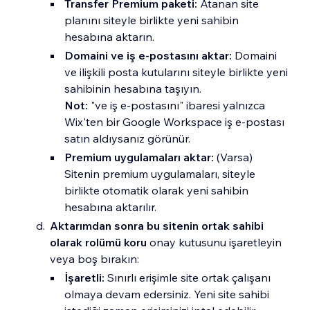
Transfer Premium paketi:
Atanan site
planını siteyle birlikte yeni sahibin
hesabına aktarın.
Domaini ve iş e-postasını aktar:
Domaini
ve ilişkili posta kutularını siteyle birlikte yeni
sahibinin hesabına taşıyın.
Not:
"ve iş e-postasını" ibaresi yalnızca
Wix'ten bir Google Workspace iş e-postası
satın aldıysanız görünür.
Premium uygulamaları aktar:
(Varsa)
Sitenin premium uygulamaları, siteyle
birlikte otomatik olarak yeni sahibin
hesabına aktarılır.
Aktarımdan sonra bu sitenin ortak sahibi
olarak rolümü koru
onay kutusunu işaretleyin
veya boş bırakın:
İşaretli:
Sınırlı erişimle site ortak çalışanı
olmaya devam edersiniz. Yeni site sahibi