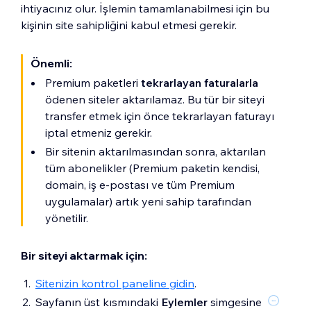
ihtiyacınız olur. İşlemin tamamlanabilmesi için bu
kişinin site sahipliğini kabul etmesi gerekir.
Önemli:
Premium paketleri
tekrarlayan faturalarla
ödenen siteler aktarılamaz. Bu tür bir siteyi
transfer etmek için önce tekrarlayan faturayı
iptal etmeniz gerekir.
Bir sitenin aktarılmasından sonra, aktarılan
tüm abonelikler (Premium paketin kendisi,
domain, iş e-postası ve tüm Premium
uygulamalar) artık yeni sahip tarafından
yönetilir.
Bir siteyi aktarmak için:
Sitenizin kontrol paneline gidin
.
Sayfanın üst kısmındaki
Eylemler
simgesine