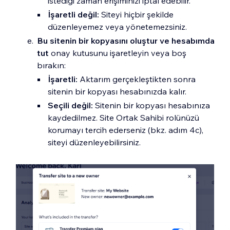
istediği zaman erişiminizi iptal edebilir.
İşaretli değil:
Siteyi hiçbir şekilde
düzenleyemez veya yönetemezsiniz.
Bu sitenin bir kopyasını oluştur ve hesabımda
tut
onay kutusunu işaretleyin veya boş
bırakın:
İşaretli:
Aktarım gerçekleştikten sonra
sitenin bir kopyası hesabınızda kalır.
Seçili değil:
Sitenin bir kopyası hesabınıza
kaydedilmez. Site Ortak Sahibi rolünüzü
korumayı tercih ederseniz (bkz. adım 4c),
siteyi düzenleyebilirsiniz.