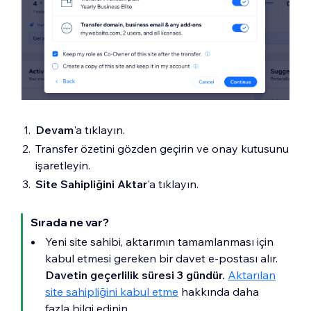
Devam
'a tıklayın.
Transfer özetini gözden geçirin ve onay kutusunu
işaretleyin.
Site Sahipliğini Aktar
'a tıklayın.
Sırada ne var?
Yeni site sahibi, aktarımın tamamlanması için
kabul etmesi gereken bir davet e-postası alır.
Davetin geçerlilik süresi 3 gündür.
Aktarılan
site sahipliğini kabul etme
hakkında daha
fazla bilgi edinin.