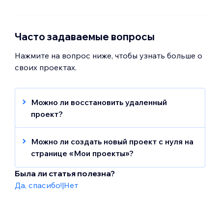
Часто задаваемые вопросы
Нажмите на вопрос ниже, чтобы узнать больше о
своих проектах.
Можно ли восстановить удаленный
проект?
Нет, после удаления проект невозможно
восстановить.
Можно ли создать новый проект с нуля на
странице «Мои проекты»?
Да, чтобы создать новый проект в
Была ли статья полезна?
браузере на компьютере, нажмите
+
Да, спасибо!
|
Нет
Создать новый проект
в правом верхнем
углу страницы
Мои проекты
.
В браузере смартфона и в мобильном