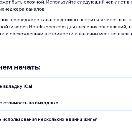
ожет быть сложной. Используйте следующий чек-лист в
менеджера каналов.
ия в менеджере каналов должны вноситься через ваш ак
войти через Hotelrunner.com для внесения обновлений, т
и к расхождениям в стоимости и наличии мест во внешн
ем начать:
 вкладку iCal
нное использование менеджера каналов и вкладки iCal
ается. Обязательно удалите все URL-адреса iCal из iCal
е стоимость на выходные
нием к менеджеру каналов
.
но добавьте цены как для будних дней, так и
цены для в
а одинаковая, введите одно и то же значение в оба поля).
 использования нескольких единиц жилья
 каналов необходимо заполнение обоих полей, чтобы и
лностью поддерживает несколько единиц жилья для тип
 синхронизацией.