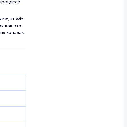
 процессе
каунт Wix.
ак как это
их каналах.
 не
 перед
ыходных
збежать
ов