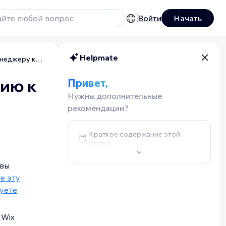
Войти
Начать
Helpmate
Wix Hotels: чек-лист по подключению к менеджеру каналов (HotelRunner)
нию к
Привет,
Нужны дополнительные
рекомендации?
Краткое содержание этой
статьи
 вы
е эту
уете
.
 Wix