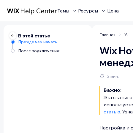
Темы
Ресурсы
Цена
Главная
Управление бизнесом
В этой статье
Прежде чем начать:
Wix Ho
После подключения:
менедж
2 мин.
Важно:
Эта статья 
используете
статью
. Узн
Настройка и 