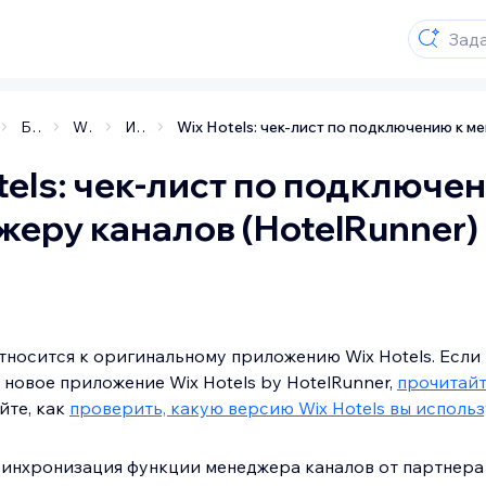
Бизнес приложения
Wix Hotels
Интеграция приложения с внешними сервисами
tels: чек-лист по подключе
еру каналов (HotelRunner)
относится к оригинальному приложению Wix Hotels. Если
 новое приложение Wix Hotels by HotelRunner,
прочитайт
айте, как
проверить, какую версию Wix Hotels вы использ
синхронизация функции менеджера каналов от партнера