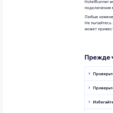
HotelRunner м
подключения 
Любые изменен
Не пытайтесь 
может привест
Прежде ч
Проверьте
Одновреме
поддержив
Проверьт
подключе
Обязатель
(если цен
Избегайте
Менеджеру
Wix не по
проблем с