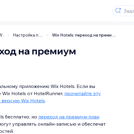
Wix Hotels
Настройка приложения Wix Hotels
Wix Hotels: переход на премиум
еход на премиум
альному приложению Wix Hotels. Если вы
Wix Hotels от HotelRunner,
прочитайте эту
 версию Wix Hotels
.
ls бесплатно, но
переход на премиум-план
огут управлять онлайн-записью и обеспечат
остей.