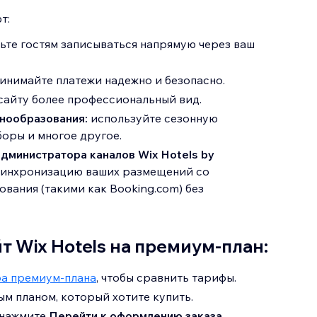
т:
ьте гостям записываться напрямую через ваш
инимайте платежи надежно и безопасно.
сайту более профессиональный вид.
нообразования:
используйте сезонную
оры и многое другое.
дминистратора каналов Wix Hotels by
синхронизацию ваших размещений со
вания (такими как Booking.com) без
т Wix Hotels на премиум-план:
ра премиум-плана
, чтобы сравнить тарифы.
м планом, который хотите купить.
 нажмите
Перейти к оформлению заказа
.