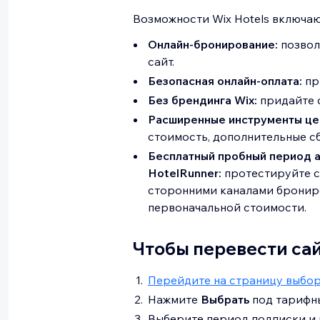
Возможности Wix Hotels включаю
Онлайн-бронирование:
позвол
сайт.
Безопасная онлайн-оплата:
пр
Без брендинга Wix:
придайте 
Расширенные инструменты це
стоимость, дополнительные сб
Бесплатный пробный период а
HotelRunner:
протестируйте 
сторонними каналами брониро
первоначальной стоимости.
Чтобы перевести сай
Перейдите на страницу выбо
Нажмите
Выбрать
под тарифны
Выберите период подписки и