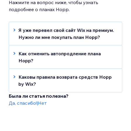
Нажмите на вопрос ниже, чтобы узнать
подробнее о планах Hopp.
Я уже перевел свой сайт Wix на премиум.
Нужно ли мне покупать план Hopp?
Да. Тарифные планы Hopp не зависят от
планов для сайтов Wix. Однако вы можете
Как отменить автопродление плана
связать свой аккаунт Hopp с сайтом Wix,
Hopp?
чтобы использовать еще более
Если вы хотите отменить тариф Hopp,
расширенные интеграции.
выполните следующие действия:
Каковы правила возврата средств Hopp
by Wix?
Перейдите на сайт
hopp.co
и
Hopp предлагает бесплатный пробный
выполните вход.
Была ли статья полезна?
период при первой покупке месячного,
Нажмите
Настройки
слева.
Да, спасибо!
|
Нет
годового или двухлетнего плана Hopp.
Нажмите
Управлять тарифом
.
Нажмите на иконку
Другие действия
Если вы решите отменить премиум-план в
течение бесплатного пробного периода,