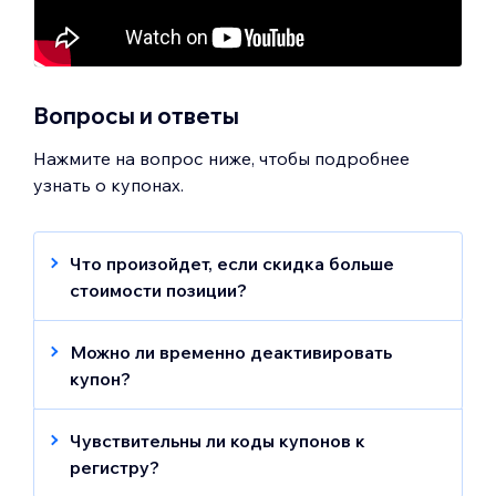
Вопросы и ответы
Нажмите на вопрос ниже, чтобы подробнее
узнать о купонах.
Что произойдет, если скидка больше
стоимости позиции?
Убедитесь, что вы не раздаете товары
бесплатно. Применяйте купон на скидку
Можно ли временно деактивировать
только к тем позициям, стоимость
купон?
которых превышает сумму скидки.
Вы можете временно деактивировать
купон, например, когда у вас проходит
Чувствительны ли коды купонов к
Например, если вы создадите купон на
другая распродажа.
регистру?
скидку 10 USD, а клиент применит его к
Нет, коды купонов не чувствительны к