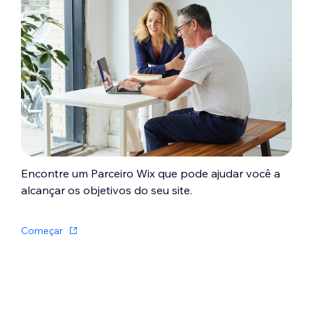
chat termina e você não poderá responder.
Para evitar isso, você pode configurar um
formulário pré-chat obrigatório para coletar
o email com antecedência.
Saiba como
adicionar um formulário pré-chat ao seu
chat
.
Encontre um Parceiro Wix que pode ajudar você a
alcançar os objetivos do seu site.
Começar