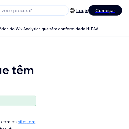
Login
Começar
latórios do Wix Analytics que têm conformidade HIPAA
ue têm
s com os
sites em
do seja