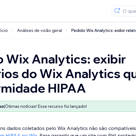
gócio
Análises de visão geral
Pedido Wix Analytics: exibir re
 Wix Analytics: exibir
rios do Wix Analytics q
rmidade HIPAA
so
|
Ótimas notícias! Esse recurso foi lançado!
uns dados coletados pelo Wix Analytics não são compatívei
om HIPAA no Wix
. Para garantir que um site com PHI protegi