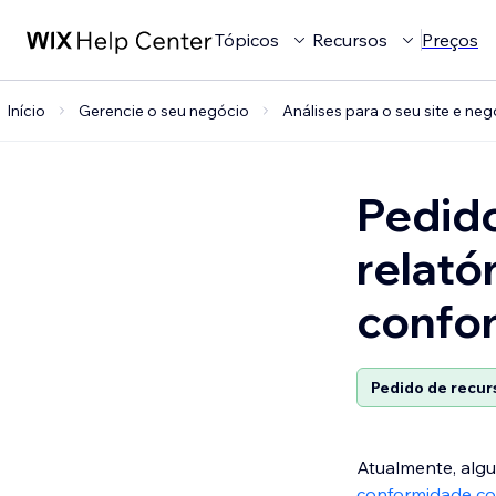
Tópicos
Recursos
Preços
Início
Gerencie o seu negócio
Análises para o seu site e ne
Pedido
relató
confo
Pedido de recur
Atualmente, alg
conformidade c