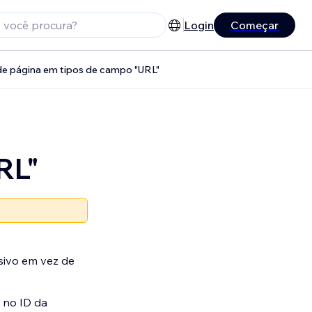
Login
Começar
 de página em tipos de campo "URL"
RL"
sivo em vez de
 no ID da