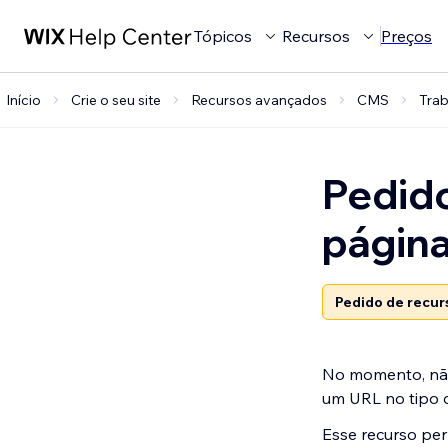
Tópicos
Recursos
Preços
Início
Crie o seu site
Recursos avançados
CMS
Trab
Pedido
página
Pedido de recur
No momento, não
um URL no tipo 
Esse recurso per