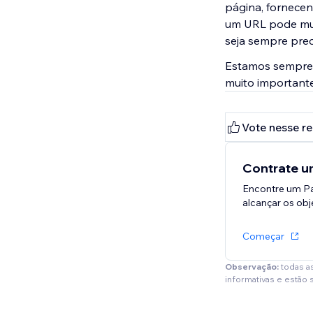
página, fornecen
um URL pode mud
seja sempre preci
Estamos sempre 
muito importante
Vote nesse r
Contrate um
Encontre um Pa
alcançar os obje
Começar
Observação:
todas a
informativas e estão 