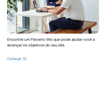
de SEO
.
Clique no dropdown
Quais valores rel
devo ter?
e selecione o tipo de
atributo rel que você deseja usar:
noopener (recomendado):
bloqueie
o acesso à página de origem.
Encontre um Parceiro Wix que pode ajudar você a
noreferrer (recomendado):
oculte
alcançar os objetivos do seu site.
informações sobre a fonte do link.
nofollow:
informe aos motores de
Começar
busca que eles devem ignorar.
sponsored:
marque o link como
patrocinado.
Clique em
Ok
.
(Opcional) Edite o nome da página como
ela aparecerá no seu menu e clique em
OK
.